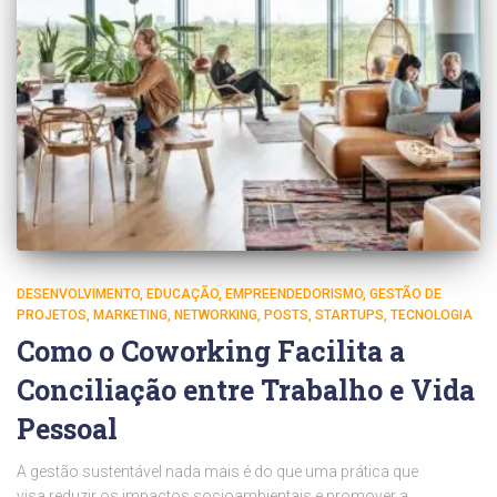
DESENVOLVIMENTO
EDUCAÇÃO
EMPREENDEDORISMO
GESTÃO DE
PROJETOS
MARKETING
NETWORKING
POSTS
STARTUPS
TECNOLOGIA
Como o Coworking Facilita a
Conciliação entre Trabalho e Vida
Pessoal
A gestão sustentável nada mais é do que uma prática que
visa reduzir os impactos socioambientais e promover a