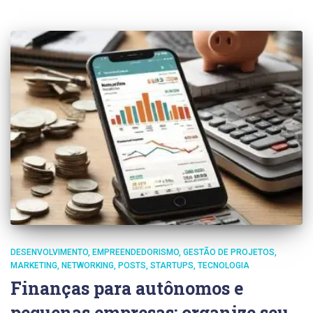
DESENVOLVIMENTO
EMPREENDEDORISMO
GESTÃO DE PROJETOS
MARKETING
NETWORKING
POSTS
STARTUPS
TECNOLOGIA
Finanças para autônomos e
pequenas empresas: organize seu