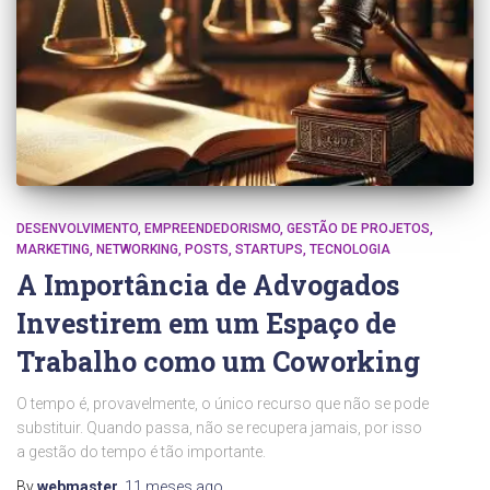
DESENVOLVIMENTO
EMPREENDEDORISMO
GESTÃO DE PROJETOS
MARKETING
NETWORKING
POSTS
STARTUPS
TECNOLOGIA
A Importância de Advogados
Investirem em um Espaço de
Trabalho como um Coworking
O tempo é, provavelmente, o único recurso que não se pode
substituir. Quando passa, não se recupera jamais, por isso
a gestão do tempo é tão importante.
By
webmaster
,
11 meses
ago