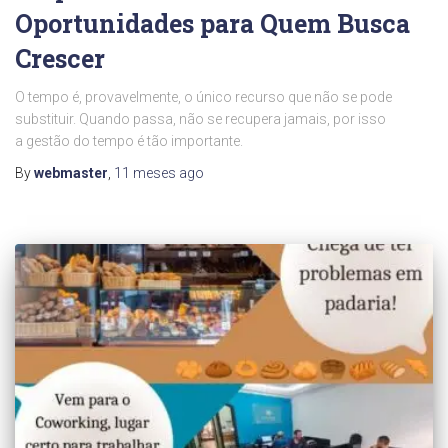
Oportunidades para Quem Busca
Crescer
O tempo é, provavelmente, o único recurso que não se pode
substituir. Quando passa, não se recupera jamais, por isso
a gestão do tempo é tão importante.
By
webmaster
,
11 meses
ago