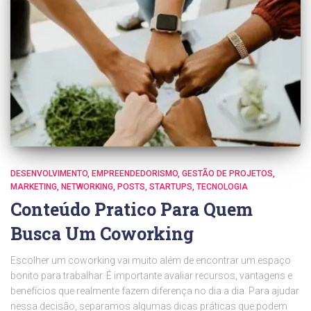
DESENVOLVIMENTO
EMPREENDEDORISMO
GESTÃO DE PROJETOS
MARKETING
NETWORKING
POSTS
STARTUPS
TECNOLOGIA
Conteúdo Pratico Para Quem
Busca Um Coworking
Escolher um coworking vai muito além de encontrar um espaço
bonito para trabalhar. É importante avaliar recursos, vantagens e
benefícios que realmente fazem diferença no dia a dia. Para ajudar
nessa decisão, separamos algumas dicas práticas que podem