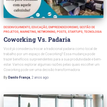
DESENVOLVIMENTO
EDUCAÇÃO
EMPREENDEDORISMO
GESTÃO DE
PROJETOS
MARKETING
NETWORKING
POSTS
STARTUPS
TECNOLOGIA
Coworking Vs. Padaria
Você já considerou trocar a tradicional padaria como local de
trabalho por um espaço de Coworking? Essa mudança pode
trazer benefícios surpreendentes para a sua produtividade e bem-
estar. Vamos explorar algumas razões pelas quais escolher um
Coworking pode ser uma decisão transformadora.
By
Danilo França
,
2 anos
ago