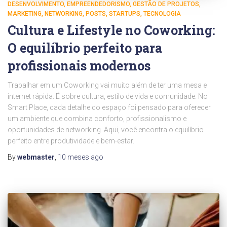
DESENVOLVIMENTO
EMPREENDEDORISMO
GESTÃO DE PROJETOS
MARKETING
NETWORKING
POSTS
STARTUPS
TECNOLOGIA
Cultura e Lifestyle no Coworking:
O equilíbrio perfeito para
profissionais modernos
Trabalhar em um Coworking vai muito além de ter uma mesa e
internet rápida. É sobre cultura, estilo de vida e comunidade. No
Smart Place, cada detalhe do espaço foi pensado para oferecer
um ambiente que combina conforto, profissionalismo e
oportunidades de networking. Aqui, você encontra o equilíbrio
perfeito entre produtividade e bem-estar.
By
webmaster
,
10 meses
ago