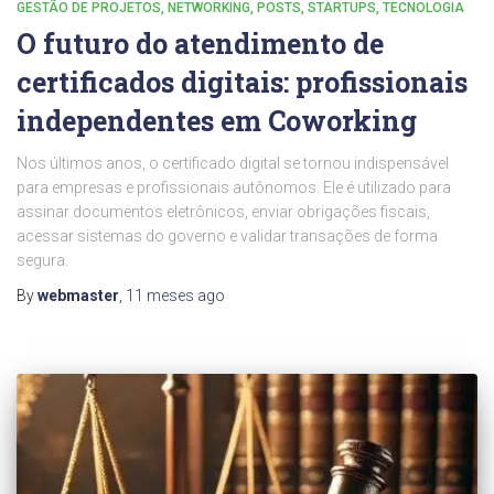
GESTÃO DE PROJETOS
NETWORKING
POSTS
STARTUPS
TECNOLOGIA
O futuro do atendimento de
certificados digitais: profissionais
independentes em Coworking
Nos últimos anos, o certificado digital se tornou indispensável
para empresas e profissionais autônomos. Ele é utilizado para
assinar documentos eletrônicos, enviar obrigações fiscais,
acessar sistemas do governo e validar transações de forma
segura.
By
webmaster
,
11 meses
ago