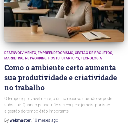
DESENVOLVIMENTO
EMPREENDEDORISMO
GESTÃO DE PROJETOS
MARKETING
NETWORKING
POSTS
STARTUPS
TECNOLOGIA
Como o ambiente certo aumenta
sua produtividade e criatividade
no trabalho
O tempo é, provavelmente, o único recurso que não se pode
substituir. Quando passa, não se recupera jamais, por isso
a gestão do tempo é tão importante.
By
webmaster
,
10 meses
ago