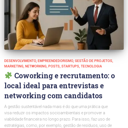
DESENVOLVIMENTO
EMPREENDEDORISMO
GESTÃO DE PROJETOS
MARKETING
NETWORKING
POSTS
STARTUPS
TECNOLOGIA
Coworking e recrutamento: o
local ideal para entrevistas e
networking com candidatos
A gestão sustentável nada mais é do que uma prática que
visa reduzir os impactos socioambientais e promover a
viabilidade financeira no longo prazo. Para isso, faz uso de
estratégias, como, por exemplo, gestão de resíduos, uso de