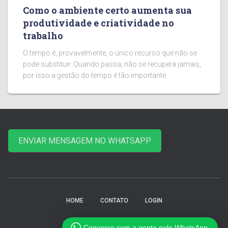
Como o ambiente certo aumenta sua
produtividade e criatividade no
trabalho
O tempo é, provavelmente, o único recurso que não se
pode substituir. Quando passa, não se recupera jamais,
por isso a gestão do tempo é tão importante.
ENVIAR MENSAGEM NO WHATSAPP
HOME
CONTATO
LOGIN
Hestia | Developed by
ThemeIsle
Converse com a gente pelo WhatsApp