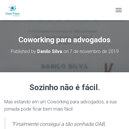
T
O
G
G
L
Coworking para advogados
E
N
Published by
Danilo Silva
on
7 de novembro de 2019
A
V
I
G
A
T
Sozinho não é fácil
.
I
O
N
Mas estando em um Coworking para advogados, a sua
jornada pode ficar bem mais fácil.
“Finalmente consegui a tão sonhada OAB,