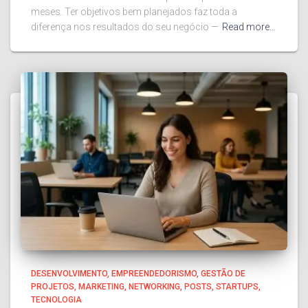
meses. Ter objetivos bem planejados faz toda a
diferença nos resultados do seu negócio —
Read more…
DESENVOLVIMENTO
EMPREENDEDORISMO
GESTÃO DE
PROJETOS
MARKETING
NETWORKING
POSTS
STARTUPS
TECNOLOGIA